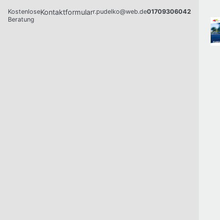
Kostenlose
Kontaktformular
r.pudelko@web.de
01709306042
Beratung