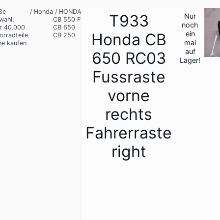
ße
/
Honda
/
HONDA
T933
Nur
wahl:
CB 550 F
1
noch
r 40.000
CB 650
/
ein
Honda CB
orradteile
CB 250
4
mal
ne kaufen
auf
650 RC03
Lager!
Fussraste
vorne
rechts
Fahrerraste
right