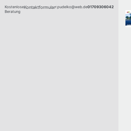
Kostenlose
Kontaktformular
r.pudelko@web.de
01709306042
Beratung