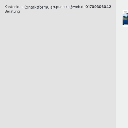
Kostenlose
Kontaktformular
r.pudelko@web.de
01709306042
Beratung