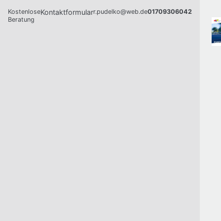
Kostenlose
Kontaktformular
r.pudelko@web.de
01709306042
Beratung