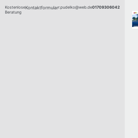
Kostenlose
Kontaktformular
r.pudelko@web.de
01709306042
Beratung