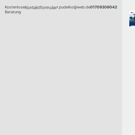
Kostenlose
Kontaktformular
r.pudelko@web.de
01709306042
Beratung