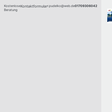
Kostenlose
Kontaktformular
r.pudelko@web.de
01709306042
Beratung