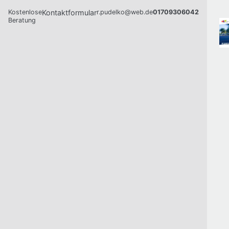
Kostenlose
Kontaktformular
r.pudelko@web.de
01709306042
Beratung