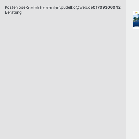
Kostenlose
Kontaktformular
r.pudelko@web.de
01709306042
Beratung