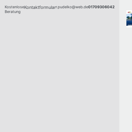
Kostenlose
Kontaktformular
r.pudelko@web.de
01709306042
Beratung