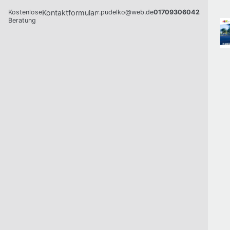
Kostenlose
Kontaktformular
r.pudelko@web.de
01709306042
Beratung