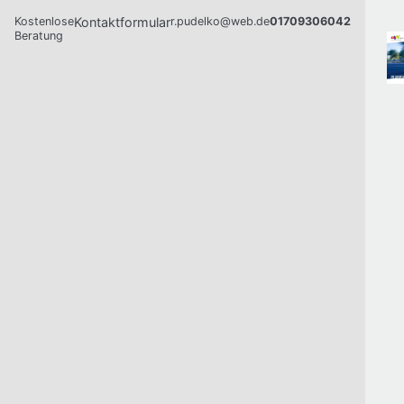
Kostenlose
Kontaktformular
r.pudelko@web.de
01709306042
Beratung