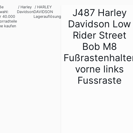
ße
/
Harley
/
HARLEY
J487 Harley
wahl:
Davidson
DAVIDSON
r 40.000
Lagerauflösung
Davidson Low
orradteile
ne kaufen
Rider Street
Bob M8
Fußrastenhalte
vorne links
Fussraste