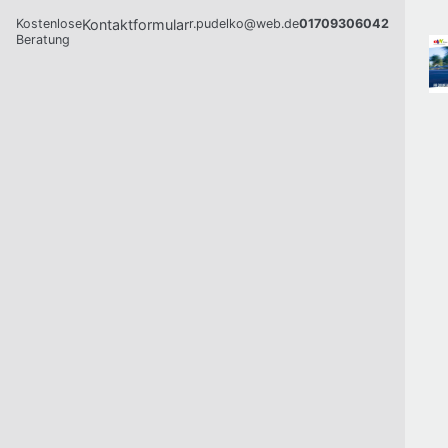
Kostenlose
Kontaktformular
r.pudelko@web.de
01709306042
Beratung