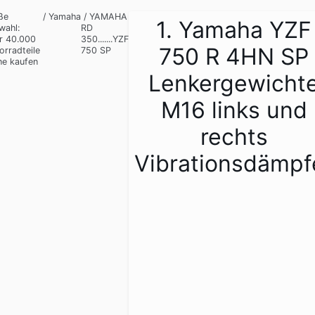
ße
/
Yamaha
/
YAMAHA
1. Yamaha YZF
wahl:
RD
r 40.000
350.......YZF
750 R 4HN SP
orradteile
750 SP
ne kaufen
Lenkergewicht
M16 links und
rechts
Vibrationsdämpf