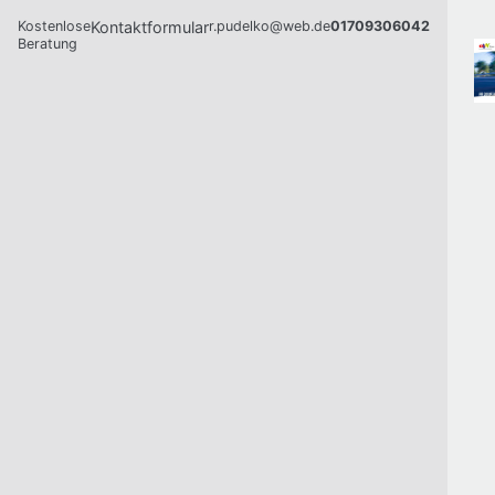
Kostenlose
Kontaktformular
r.pudelko@web.de
01709306042
Beratung