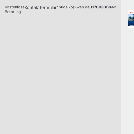
Kostenlose
Kontaktformular
r.pudelko@web.de
01709306042
Beratung