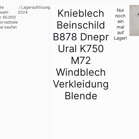
ße
/
Lagerauflösung
Knieblech
Nur
wahl:
2024
1
noch
r 40.000
/
ein
Beinschild
orradteile
mal
ne kaufen
auf
B878 Dnepr
Lager!
Ural K750
M72
Windblech
Verkleidung
Blende