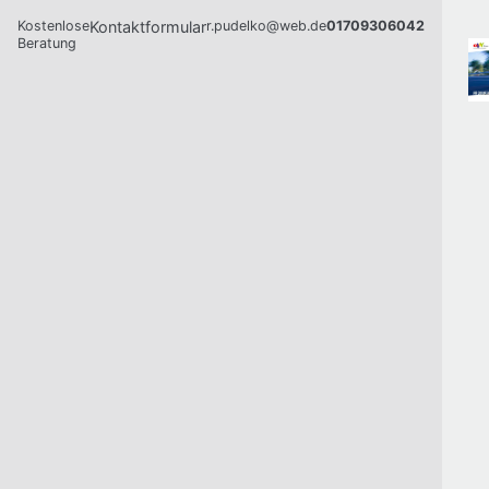
Kostenlose
Kontaktformular
r.pudelko@web.de
01709306042
Beratung