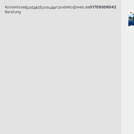
Kostenlose
Kontaktformular
r.pudelko@web.de
01709306042
Beratung