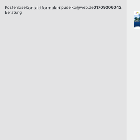
Kostenlose
Kontaktformular
r.pudelko@web.de
01709306042
Beratung