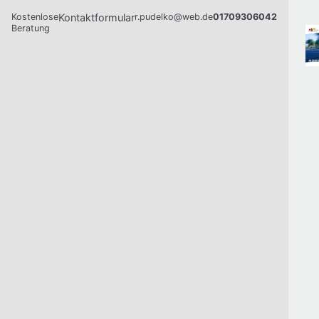
Kostenlose
Kontaktformular
r.pudelko@web.de
01709306042
Beratung