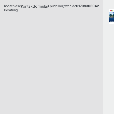
Kostenlose
Kontaktformular
r.pudelko@web.de
01709306042
Beratung