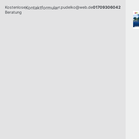
Kostenlose
Kontaktformular
r.pudelko@web.de
01709306042
Beratung