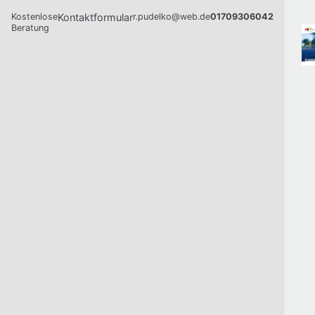
Kostenlose
Kontaktformular
r.pudelko@web.de
01709306042
Beratung