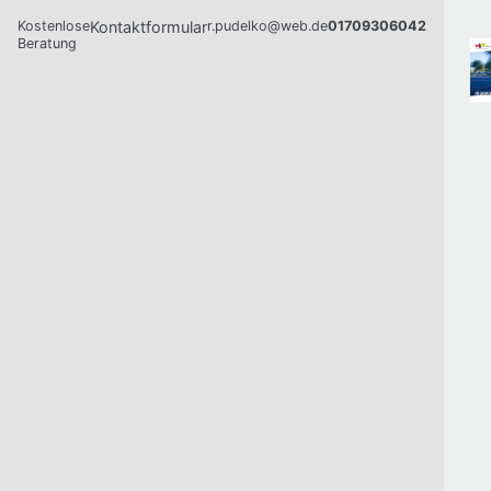
Kostenlose
Kontaktformular
r.pudelko@web.de
01709306042
Beratung