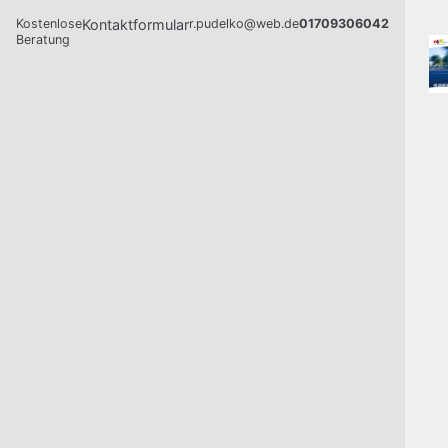
Kostenlose
Kontaktformular
r.pudelko@web.de
01709306042
Beratung