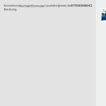
Kostenlose
Kontaktformular
r.pudelko@web.de
01709306042
Beratung