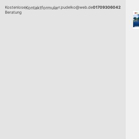
Kostenlose
Kontaktformular
r.pudelko@web.de
01709306042
Beratung