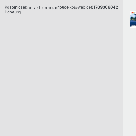
Kostenlose
Kontaktformular
r.pudelko@web.de
01709306042
Beratung