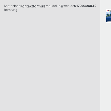
Kostenlose
Kontaktformular
r.pudelko@web.de
01709306042
Beratung