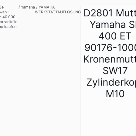
ße
/
Yamaha
/
YAMAHA
D2801 Mut
wahl:
WERKSTATTAUFLÖSUNG
r 40.000
Yamaha S
orradteile
ne kaufen
400 ET
90176-100
Kronenmut
SW17
Zylinderko
M10